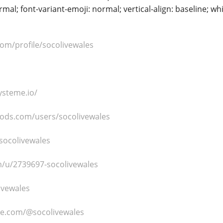
rmal; font-variant-emoji: normal; vertical-align: baseline; whi
com/profile/socolivewales
ysteme.io/
ods.com/users/socolivewales
socolivewales
m/u/2739697-socolivewales
ivewales
be.com/@socolivewales