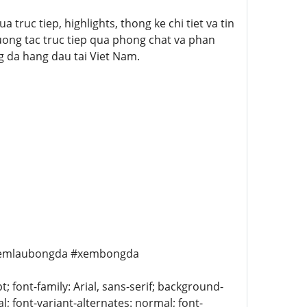
 truc tiep, highlights, thong ke chi tiet va tin
uong tac truc tiep qua phong chat va phan
 da hang dau tai Viet Nam.
 #xemlaubongda #xembongda
 font-family: Arial, sans-serif; background-
l; font-variant-alternates: normal; font-