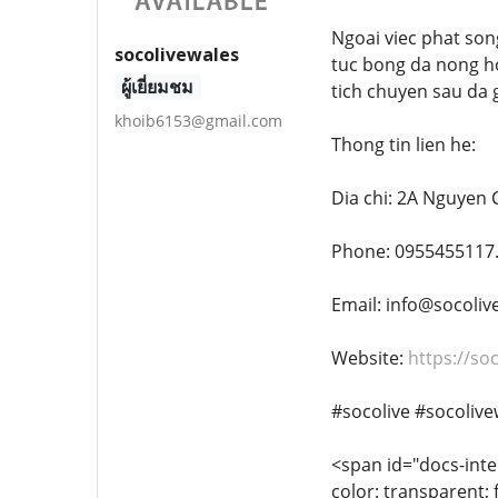
Ngoai viec phat song,
socolivewales
tuc bong da nong ho
ผู้เยี่ยมชม
tich chuyen sau da 
khoib6153@gmail.com
Thong tin lien he:
Dia chi: 2A Nguyen 
Phone: 0955455117
Email: info@socoliv
Website:
https://soc
#socolive #socoliv
<span id="docs-inter
color: transparent; 