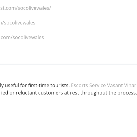
est.com/socolivewales/
m/socolivewales
.com/socolivewales
y useful for first-time tourists.
Escorts Service Vasant Vihar
ried or reluctant customers at rest throughout the process.