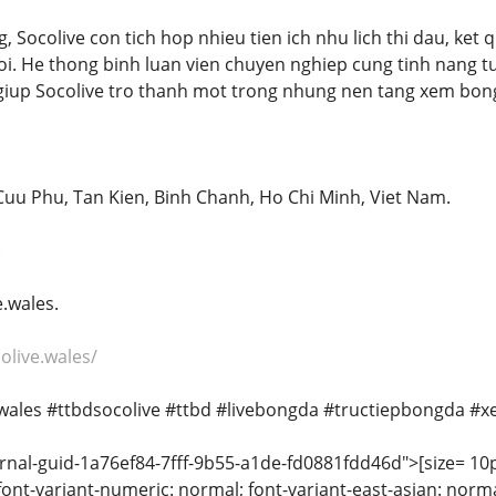
 Socolive con tich hop nhieu tien ich nhu lich thi dau, ket qua
i. He thong binh luan vien chuyen nghiep cung tinh nang t
giup Socolive tro thanh mot trong nhung nen tang xem bong
Cuu Phu, Tan Kien, Binh Chanh, Ho Chi Minh, Viet Nam.
.
e.wales.
olive.wales/
ewales #ttbdsocolive #ttbd #livebongda #tructiepbongda
nal-guid-1a76ef84-7fff-9b55-a1de-fd0881fdd46d">[size= 10pt;
font-variant-numeric: normal; font-variant-east-asian: norma