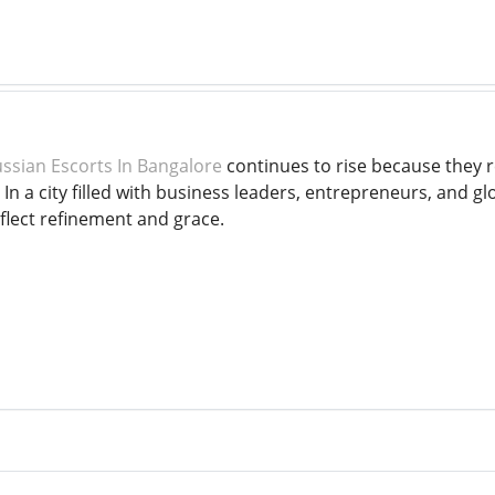
ssian Escorts In Bangalore
continues to rise because they 
In a city filled with business leaders, entrepreneurs, and glo
lect refinement and grace.