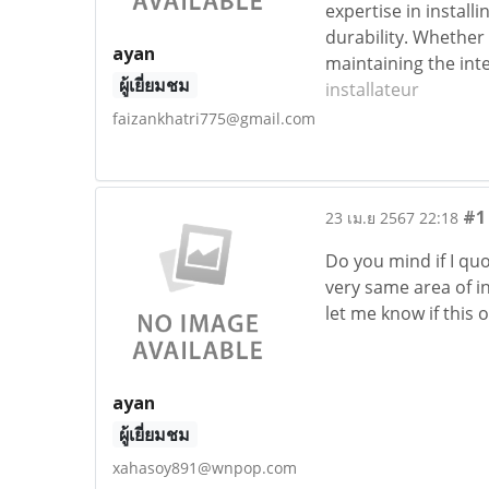
expertise in install
durability. Whether 
ayan
maintaining the int
ผู้เยี่ยมชม
installateur
faizankhatri775@gmail.com
#1
23 เม.ย 2567 22:18
Do you mind if I quo
very same area of i
let me know if this 
ayan
ผู้เยี่ยมชม
xahasoy891@wnpop.com