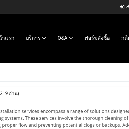
เข
น้าแรก
บริการ
Q&A
ฟอร์มสั่งซื้อ
กติ
(219 อ่าน)
nstallation services encompass a range of solutions designe
ng systems. These services involve the thorough cleaning o
 proper flow and preventing potential clogs or backups. Addit