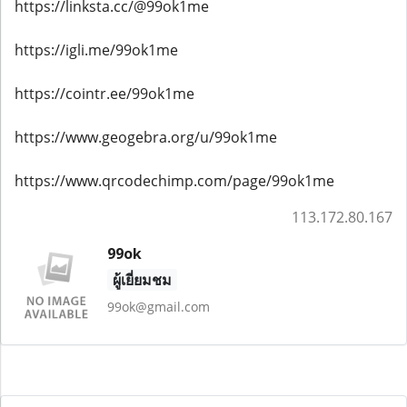
https://linksta.cc/@99ok1me
https://igli.me/99ok1me
https://cointr.ee/99ok1me
https://www.geogebra.org/u/99ok1me
https://www.qrcodechimp.com/page/99ok1me
113.172.80.167
99ok
ผู้เยี่ยมชม
99ok@gmail.com