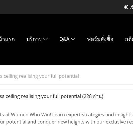
เข
น้าแรก
บริการ
Q&A
ฟอร์มสั่งซื้อ
กติ
 ceiling realising your full potential
s ceiling realising your full potential
(228 อ่าน)
at Women Who Win! Learn expert strategies and insights on
ur potential and conquer new heights with our exclusive r