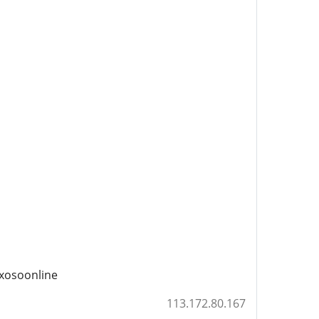
xosoonline
113.172.80.167