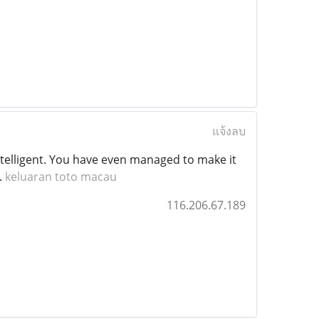
แจ้งลบ
intelligent. You have even managed to make it
.
keluaran toto macau
116.206.67.189