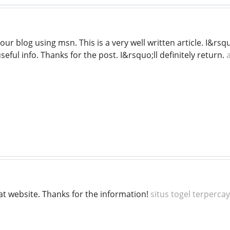
our blog using msn. This is a very well written article. I&rs
eful info. Thanks for the post. I&rsquo;ll definitely return.
at website. Thanks for the information!
situs togel terperca