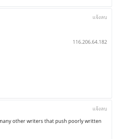
แจ้งลบ
116.206.64.182
แจ้งลบ
many other writers that push poorly written