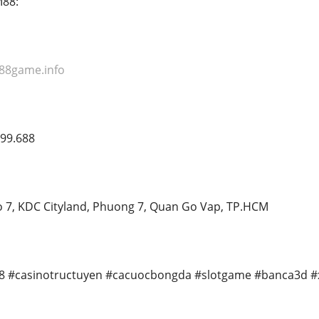
M88:
m88game.info
399.688
o 7, KDC Cityland, Phuong 7, Quan Go Vap, TP.HCM
 #casinotructuyen #cacuocbongda #slotgame #banca3d #