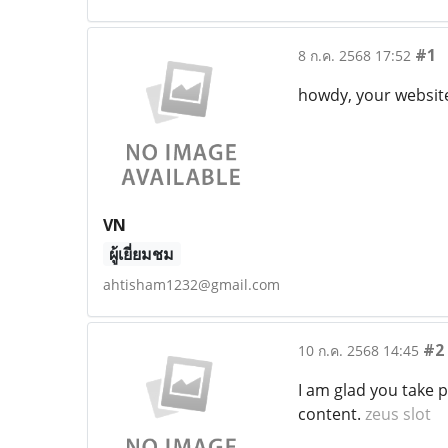
#1
8 ก.ค. 2568 17:52
howdy, your website
VN
ผู้เยี่ยมชม
ahtisham1232@gmail.com
#2
10 ก.ค. 2568 14:45
I am glad you take 
content.
zeus slot