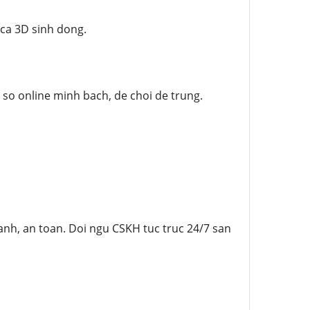
 ca 3D sinh dong.
 so online minh bach, de choi de trung.
hanh, an toan. Doi ngu CSKH tuc truc 24/7 san