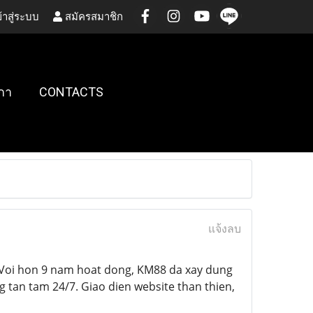
้าสู่ระบบ
สมัครสมาชิก
กา
CONTACTS
แจ้งลบ
g. Voi hon 9 nam hoat dong, KM88 da xay dung
 tan tam 24/7. Giao dien website than thien,