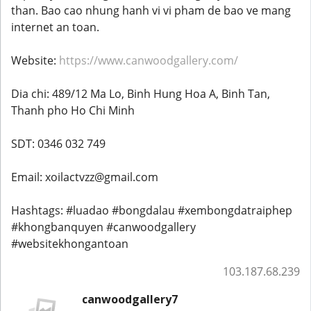
than. Bao cao nhung hanh vi vi pham de bao ve mang
internet an toan.
Website:
https://www.canwoodgallery.com/
Dia chi: 489/12 Ma Lo, Binh Hung Hoa A, Binh Tan,
Thanh pho Ho Chi Minh
SDT: 0346 032 749
Email: xoilactvzz@gmail.com
Hashtags: #luadao #bongdalau #xembongdatraiphep
#khongbanquyen #canwoodgallery
#websitekhongantoan
103.187.68.239
canwoodgallery7