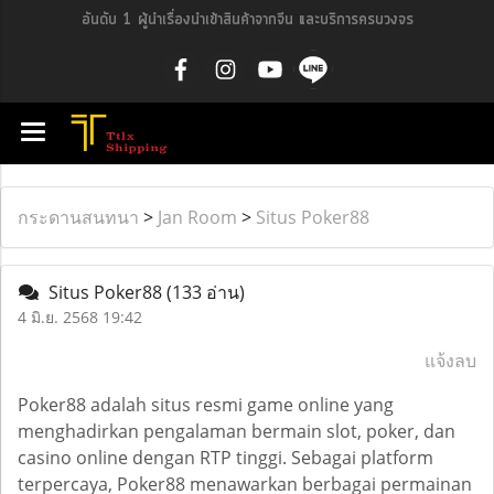
อันดับ 1 ผู้นำเรื่องนำเข้าสินค้าจากจีน และบริการครบวงจร
กระดานสนทนา
>
Jan Room
>
Situs Poker88
Situs Poker88
(133 อ่าน)
4 มิ.ย. 2568 19:42
แจ้งลบ
Poker88 adalah situs resmi game online yang
menghadirkan pengalaman bermain slot, poker, dan
casino online dengan RTP tinggi. Sebagai platform
terpercaya, Poker88 menawarkan berbagai permainan