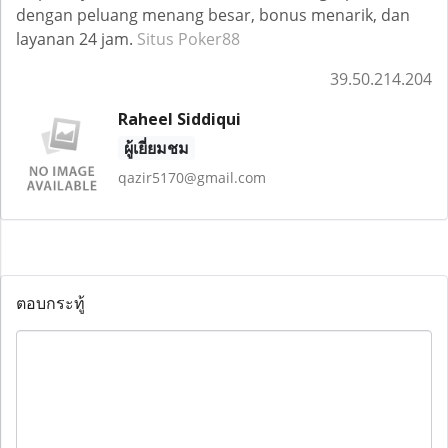
dengan peluang menang besar, bonus menarik, dan
layanan 24 jam.
Situs Poker88
39.50.214.204
Raheel Siddiqui
ผู้เยี่ยมชม
qazir5170@gmail.com
ตอบกระทู้