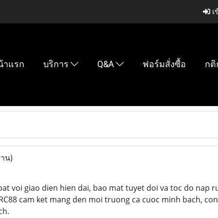
เข
น้าแรก
บริการ
Q&A
ฟอร์มสั่งซื้อ
กติ
่าน)
bat voi giao dien hien dai, bao mat tuyet doi va toc do na
 RC88 cam ket mang den moi truong ca cuoc minh bach, con
ch.