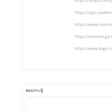
https://500px.com/
https://app.readthe
https://www.rever
https://connect.ga
https://www.diigo.
ตอบกระทู้