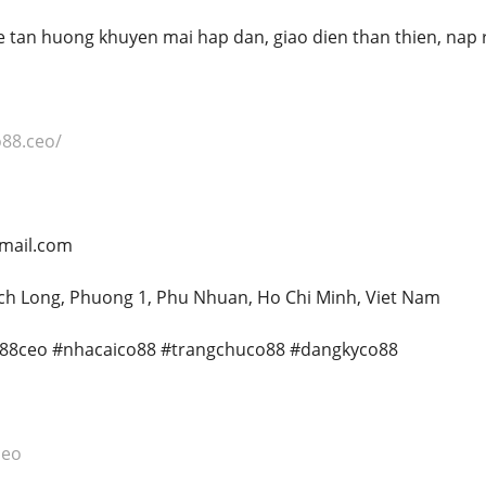
 tan huong khuyen mai hap dan, giao dien than thien, nap r
o88.ceo/
gmail.com
Xich Long, Phuong 1, Phu Nhuan, Ho Chi Minh, Viet Nam
o88ceo #nhacaico88 #trangchuco88 #dangkyco88
ceo