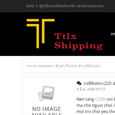
อันดับ 1 ผู้นำเรื่องนำเข้าสินค้าจากจีน และบริการครบวงจร
ห
กระดานสนทนา
>
Jan Room
>
co88ceoo
co88ceoo
(225 อ
4 มิ.ย. 2568 07:51
Nen tang
CO88
noi 
ma cho nguoi choi.
moi tro choi yeu thi