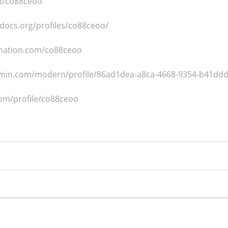
p/co88ceoo
docs.org/profiles/co88ceoo/
bnation.com/co88ceoo
rmin.com/modern/profile/86ad1dea-a8ca-4668-9354-b41dd
com/profile/co88ceoo