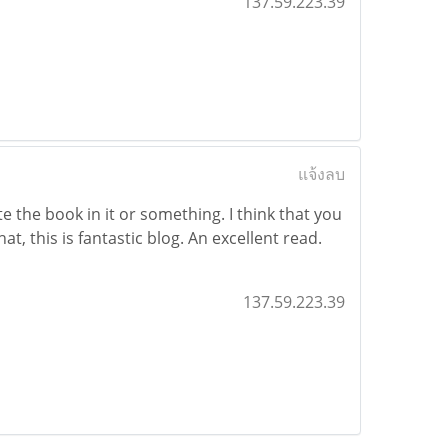
137.59.223.39
แจ้งลบ
 the book in it or something. I think that you
t, this is fantastic blog. An excellent read.
137.59.223.39