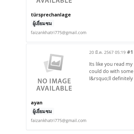
türsprechanlage
ผู้เยี่ยมชม
faizankhatri775@gmail.com
#1
20 มี.ค. 2567 05:19
Its like you read my
could do with some p
I&rsquo;ll definitel
ayan
ผู้เยี่ยมชม
faizankhatri775@gmail.com