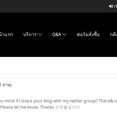
เข
น้าแรก
บริการ
Q&A
ฟอร์มสั่งซื้อ
กติ
2 อ่าน)
 mind if I share your blog with my twitter group? There&rsqu
 Please let me know. Thanks
진해출장안마