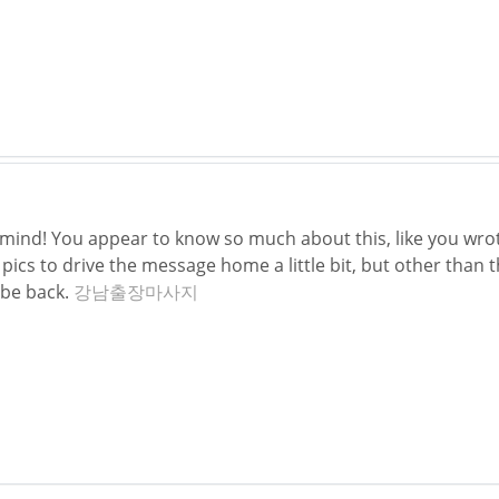
 mind! You appear to know so much about this, like you wrote
ics to drive the message home a little bit, but other than tha
y be back.
강남출장마사지