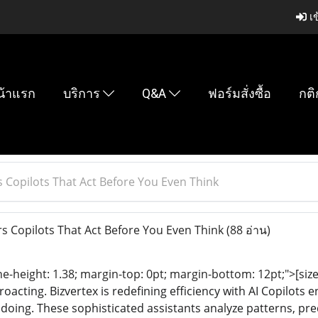
เข
น้าแรก
บริการ
Q&A
ฟอร์มสั่งซื้อ
กติ
s Copilots That Act Before You Even Think
rs Copilots That Act Before You Even Think
(88 อ่าน)
line-height: 1.38; margin-top: 0pt; margin-bottom: 12pt;">
[siz
roacting. Bizvertex is redefining efficiency with AI Copilots
s doing. These sophisticated assistants analyze patterns, pr