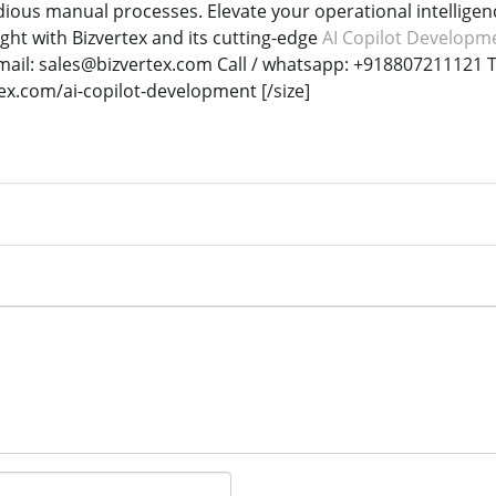
dious manual processes. Elevate your operational intelligen
ght with Bizvertex and its cutting-edge
AI Copilot Developm
-mail: sales@bizvertex.com Call / whatsapp: +918807211121 Te
tex.com/ai-copilot-development
[/size]