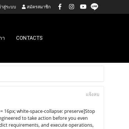
้าสู่ระบบ
สมัครสมาชิก
กา
CONTACTS
แจ้งลบ
e= 16px; white-space-collapse: preserve]Stop
 engineered to take action before you even
edict requirements, and execute operations,