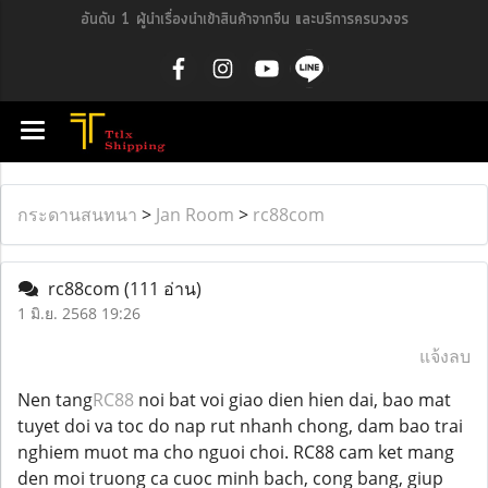
อันดับ 1 ผู้นำเรื่องนำเข้าสินค้าจากจีน และบริการครบวงจร
กระดานสนทนา
>
Jan Room
>
rc88com
rc88com
(111 อ่าน)
1 มิ.ย. 2568 19:26
แจ้งลบ
Nen tang
RC88
noi bat voi giao dien hien dai, bao mat
tuyet doi va toc do nap rut nhanh chong, dam bao trai
nghiem muot ma cho nguoi choi. RC88 cam ket mang
den moi truong ca cuoc minh bach, cong bang, giup