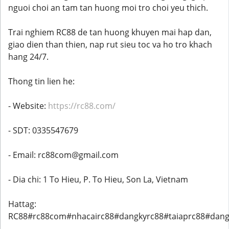
nguoi choi an tam tan huong moi tro choi yeu thich.
Trai nghiem RC88 de tan huong khuyen mai hap dan,
giao dien than thien, nap rut sieu toc va ho tro khach
hang 24/7.
Thong tin lien he:
- Website:
https://rc88.com/
- SDT: 0335547679
- Email: rc88com@gmail.com
- Dia chi: 1 To Hieu, P. To Hieu, Son La, Vietnam
Hattag:
RC88#rc88com#nhacairc88#dangkyrc88#taiaprc88#dan