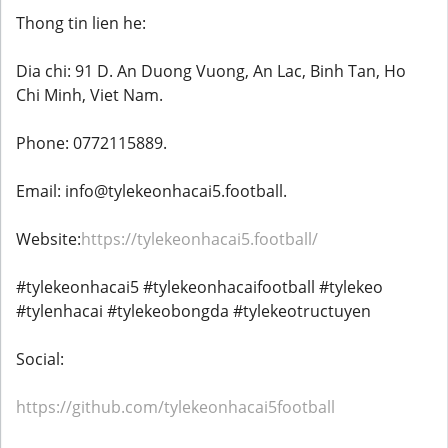
Thong tin lien he:
Dia chi: 91 D. An Duong Vuong, An Lac, Binh Tan, Ho
Chi Minh, Viet Nam.
Phone: 0772115889.
Email: info@tylekeonhacai5.football.
Website:
https://tylekeonhacai5.football/
#tylekeonhacai5 #tylekeonhacaifootball #tylekeo
#tylenhacai #tylekeobongda #tylekeotructuyen
Social:
https://github.com/tylekeonhacai5football