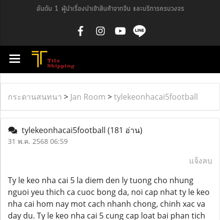
อันดับ 1 ผู้นำเรื่องนำเข้าสินค้าจากจีน และบริการครบวงจร
กระดานสนทนา
>
Jan Room
>
tylekeonhacai5football
tylekeonhacai5football
(181 อ่าน)
31 พ.ค. 2568 06:59
แจ้งลบ
Ty le keo nha cai 5 la diem den ly tuong cho nhung
nguoi yeu thich ca cuoc bong da, noi cap nhat ty le keo
nha cai hom nay mot cach nhanh chong, chinh xac va
day du. Ty le keo nha cai 5 cung cap loat bai phan tich