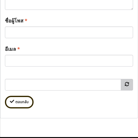
ชื่อผู้โพส
*
อีเมล
*
ตอบกลับ