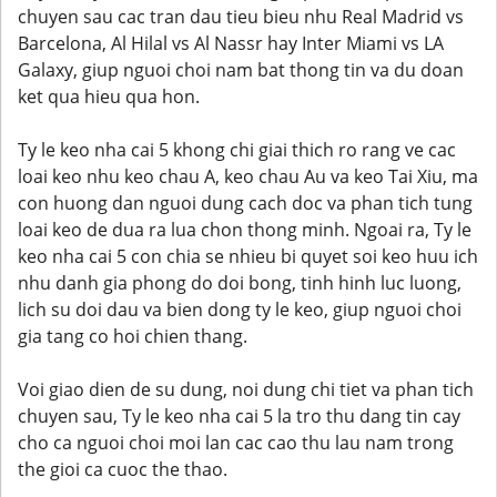
chuyen sau cac tran dau tieu bieu nhu Real Madrid vs
Barcelona, Al Hilal vs Al Nassr hay Inter Miami vs LA
Galaxy, giup nguoi choi nam bat thong tin va du doan
ket qua hieu qua hon.
Ty le keo nha cai 5 khong chi giai thich ro rang ve cac
loai keo nhu keo chau A, keo chau Au va keo Tai Xiu, ma
con huong dan nguoi dung cach doc va phan tich tung
loai keo de dua ra lua chon thong minh. Ngoai ra, Ty le
keo nha cai 5 con chia se nhieu bi quyet soi keo huu ich
nhu danh gia phong do doi bong, tinh hinh luc luong,
lich su doi dau va bien dong ty le keo, giup nguoi choi
gia tang co hoi chien thang.
Voi giao dien de su dung, noi dung chi tiet va phan tich
chuyen sau, Ty le keo nha cai 5 la tro thu dang tin cay
cho ca nguoi choi moi lan cac cao thu lau nam trong
the gioi ca cuoc the thao.