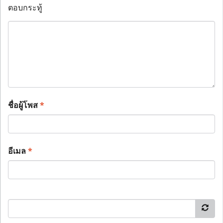
ตอบกระทู้
ชื่อผู้โพส
*
อีเมล
*