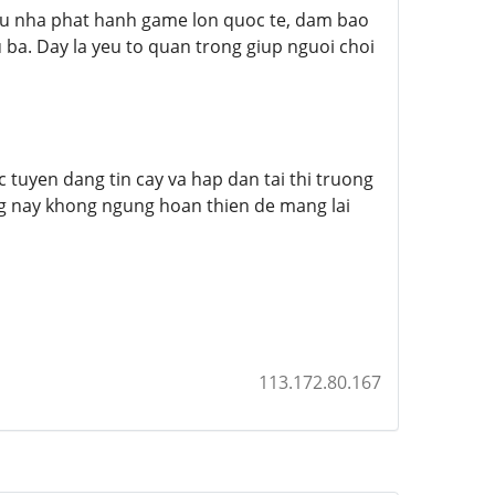
ieu nha phat hanh game lon quoc te, dam bao
 ba. Day la yeu to quan trong giup nguoi choi
c tuyen dang tin cay va hap dan tai thi truong
ang nay khong ngung hoan thien de mang lai
113.172.80.167