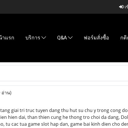
เข
น้าแรก
บริการ
Q&A
ฟอร์มสั่งซื้อ
กติ
 อ่าน)
tang giai tri truc tuyen dang thu hut su chu y trong cong d
dien hien dai, than thien cung he thong tro choi da dang, 
 cao, tu cac tua game slot hap dan, game bai kinh dien cho d