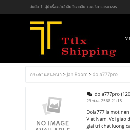
อันดับ 1 ผู้นำเรื่องนำเข้าสินค้าจากจีน และบริการครบวงจร
ห
กระดานสนทนา
>
Jan Room
>
dola777pro
dola777pro
(120
29 พ.ค. 2568 21:15
Dola777 la mot nen 
Viet Nam. Voi giao 
giai tri chat luong