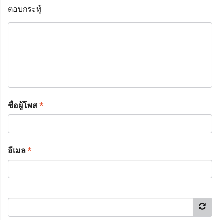
ตอบกระทู้
ชื่อผู้โพส
*
อีเมล
*