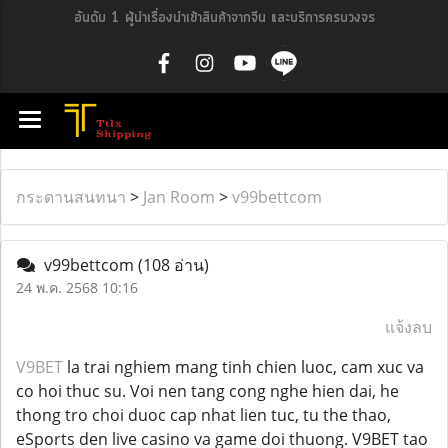
อันดับ 1 ผู้นำเรื่องนำเข้าสินค้าจากจีน และบริการครบวงจร
กระดานสนทนา
>
Jan Room
>
v99bettcom
v99bettcom
(108 อ่าน)
24 พ.ค. 2568 10:16
แจ้งลบ
V9BET
la trai nghiem mang tinh chien luoc, cam xuc va
co hoi thuc su. Voi nen tang cong nghe hien dai, he
thong tro choi duoc cap nhat lien tuc, tu the thao,
eSports den live casino va game doi thuong. V9BET tao