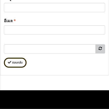
อีเมล
*
ตอบกลับ