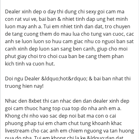
Dealer xinh dep o day thi dung chi sexy goi cam ma
con rat vui ve, bai ban & nhiet tinh dap ung het minh
luon may anh a. Tui em nhiet tinh dan dat, tro chuyen
de tang cuong them do mau lua cho tung van cuoc, cac
anh se luon luon so huu cam giac nhu co nguoi ban sat
canh xinh dep luon san sang ben canh, giup cho moi
phut giay choi tro choi cua ban be cang them phan
kich tinh va cuon hut.
Doi ngu Dealer &ldquo;hot&rdquo; & bai ban nhat thi
truong hien nay!
Nhac den 8xbet thi can nhac den dan dealer xinh dep
goi cam thuoc hang top cua top do nha anh em a.
Khong chi nho vao sac dep noi bat ma con o cai
phuong phap tui em cham chut tung khoanh khac
livestream cho cac anh em chiem nguong va tan huong
nua do nha. Tui em khong chi la ke &ldquo;dan dat