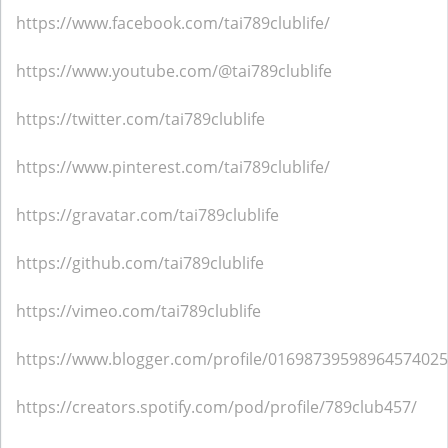
https://www.facebook.com/tai789clublife/
https://www.youtube.com/@tai789clublife
https://twitter.com/tai789clublife
https://www.pinterest.com/tai789clublife/
https://gravatar.com/tai789clublife
https://github.com/tai789clublife
https://vimeo.com/tai789clublife
https://www.blogger.com/profile/01698739598964574025
https://creators.spotify.com/pod/profile/789club457/