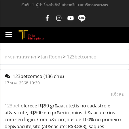
อันดับ 1 ผู้นำเรื่องนำเข้าสินค้าจากจีน และบริการครบวงจร
กระดานสนทนา
>
Jan Room
>
123betcomco
123betcomco
(136 อ่าน)
17 พ.ค. 2568 19:30
แจ้งลบ
123bet
oferece R$90 gr&aacute;tis no cadastro e
at&eacute; R$900 em pr&ecirc;mios di&aacute;rios
com seu login. Com b&ocirc;nus de 100% no primeiro
dep&oacute;sito (at&eacute; R$8.888), saques