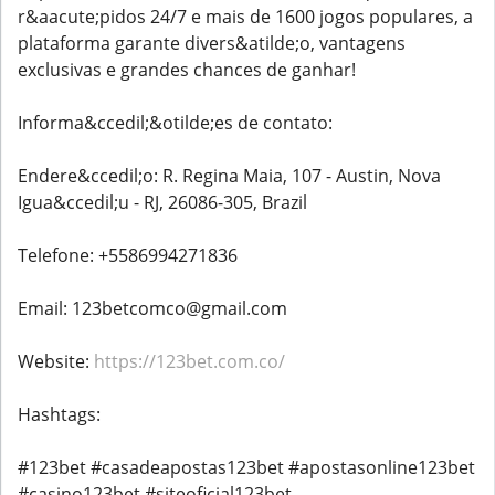
r&aacute;pidos 24/7 e mais de 1600 jogos populares, a
plataforma garante divers&atilde;o, vantagens
exclusivas e grandes chances de ganhar!
Informa&ccedil;&otilde;es de contato:
Endere&ccedil;o: R. Regina Maia, 107 - Austin, Nova
Igua&ccedil;u - RJ, 26086-305, Brazil
Telefone: +5586994271836
Email: 123betcomco@gmail.com
Website:
https://123bet.com.co/
Hashtags:
#123bet #casadeapostas123bet #apostasonline123bet
#casino123bet #siteoficial123bet