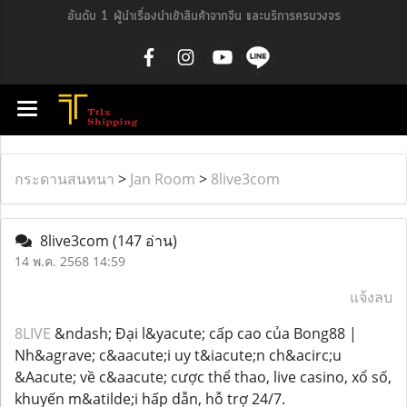
อันดับ 1 ผู้นำเรื่องนำเข้าสินค้าจากจีน และบริการครบวงจร
กระดานสนทนา
>
Jan Room
>
8live3com
8live3com
(147 อ่าน)
14 พ.ค. 2568 14:59
แจ้งลบ
8LIVE
&ndash; Đại l&yacute; cấp cao của Bong88 |
Nh&agrave; c&aacute;i uy t&iacute;n ch&acirc;u
&Aacute; về c&aacute; cược thể thao, live casino, xổ số,
khuyến m&atilde;i hấp dẫn, hỗ trợ 24/7.