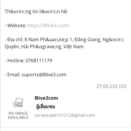
Th&ocirc;ng tin li&ecirc;n hệ:
- Website:
https://8live3.com/
- Địa chỉ: 8 Nam Ph&aacute;p 1, Đằng Giang, Ng&ocirc;
Quyền, Hải Ph&ograve;ng, Việt Nam
- Hotline: 0768111179
- Email: suports@8live3.com
27.69.233.103
8live3com
ผู้เยี่ยมชม
surajorajab121212@gmail.com