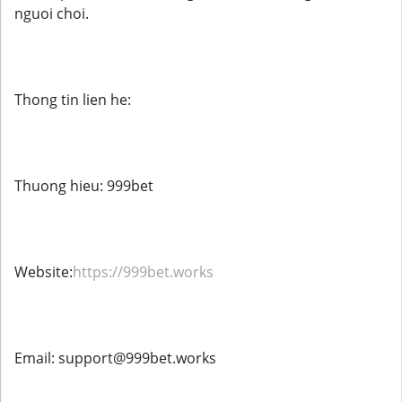
nguoi choi.
Thong tin lien he:
Thuong hieu: 999bet
Website:
https://999bet.works
Email: support@999bet.works