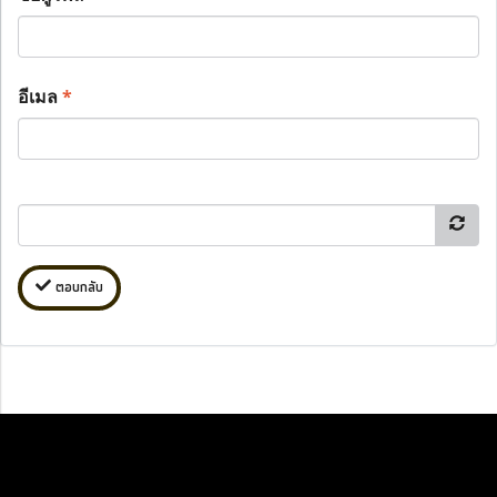
อีเมล
*
ตอบกลับ