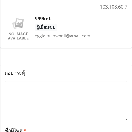
103.108.60.7
999bet
ผู้เยี่ยมชม
eggleiouvrwonli@gmail.com
ตอบกระทู้
ชื่อผู้โพส
*