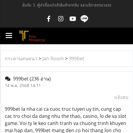
อันดับ 1 ผู้นำเรื่องนำเข้าสินค้าจากจีน และบริการครบวงจร
กระดานสนทนา
>
Jan Room
>
999bet
999bet
(236 อ่าน)
14 พ.ค. 2568 14:11
แจ้งลบ
999bet la nha cai ca cuoc truc tuyen uy tin, cung cap
cac tro choi da dang nhu the thao, casino, lo de va slot
game. Voi ty le keo canh tranh va chuong trinh khuyen
mai hap dan, 999bet mang den co hoi thang lon cho