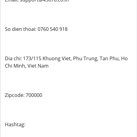
So dien thoai: 0760 540 918
Dia chi: 173/115 Khuong Viet, Phu Trung, Tan Phu, Ho
Chi Minh, Viet Nam
Zipcode: 700000
Hashtag: