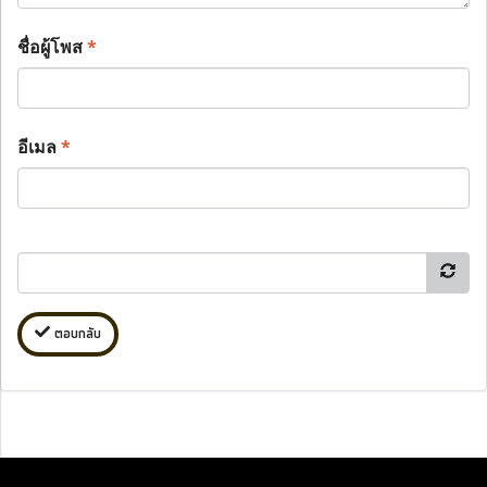
ชื่อผู้โพส
*
อีเมล
*
ตอบกลับ