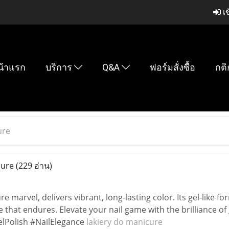
เข
น้าแรก
บริการ
Q&A
ฟอร์มสั่งซื้อ
กติ
ure
cure
(229 อ่าน)
e marvel, delivers vibrant, long-lasting color. Its gel-like f
that endures. Elevate your nail game with the brilliance of
elPolish #NailElegance
lakiery do manicure