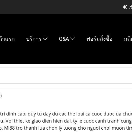
เข
น้าแรก
บริการ
Q&A
ฟอร์มสั่งซื้อ
กติ
)
i tri dinh cao, quy tu day du cac the loai ca cuoc duoc ua ch
. Voi thiet ke giao dien hien dai, ty le cuoc canh tranh c
o, MI88 tro thanh lua chon ly tuong cho nguoi choi muon tim