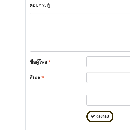
ตอบกระทู้
ชื่อผู้โพส
*
อีเมล
*
ตอบกลับ