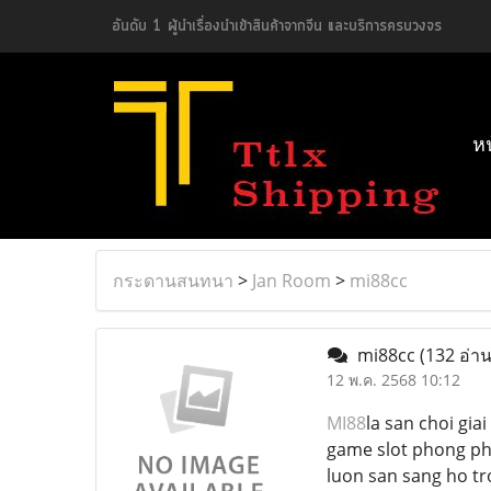
อันดับ 1 ผู้นำเรื่องนำเข้าสินค้าจากจีน และบริการครบวงจร
ห
กระดานสนทนา
>
Jan Room
>
mi88cc
mi88cc
(132 อ่าน
12 พ.ค. 2568 10:12
MI88
la san choi gia
game slot phong phu
luon san sang ho tr