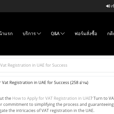
เข
น้าแรก
บริการ
Q&A
ฟอร์มสั่งซื้อ
กติ
Vat Registration in UAE for Success
 Vat Registration in UAE for Success
(258 อ่าน)
ut the
How to Apply for VAT Registration in UAE
? Turn to VA
r commitment to simplifying the process and guaranteeing
gate the intricacies of VAT registration in the UAE.