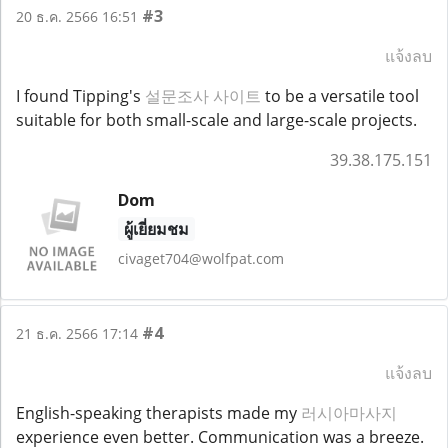
#3
20 ธ.ค. 2566 16:51
แจ้งลบ
I found Tipping's
설문조사 사이트
to be a versatile tool
suitable for both small-scale and large-scale projects.
39.38.175.151
Dom
ผู้เยี่ยมชม
civaget704@wolfpat.com
#4
21 ธ.ค. 2566 17:14
แจ้งลบ
English-speaking therapists made my
러시아마사지
experience even better. Communication was a breeze.