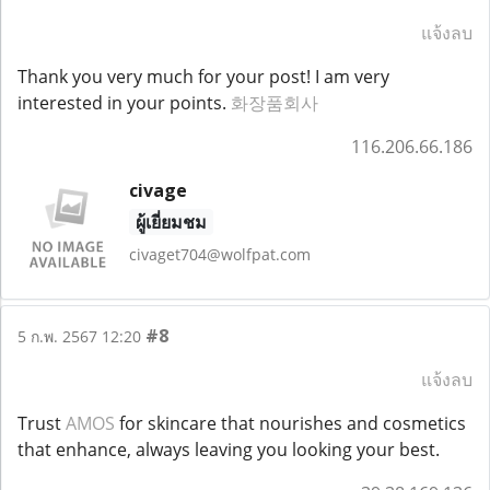
แจ้งลบ
Thank you very much for your post! I am very
interested in your points.
화장품회사
116.206.66.186
civage
ผู้เยี่ยมชม
civaget704@wolfpat.com
#8
5 ก.พ. 2567 12:20
แจ้งลบ
Trust
AMOS
for skincare that nourishes and cosmetics
that enhance, always leaving you looking your best.