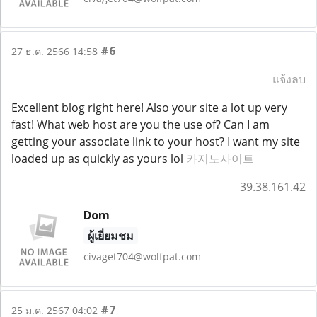
#6
27 ธ.ค. 2566 14:58
แจ้งลบ
Excellent blog right here! Also your site a lot up very
fast! What web host are you the use of? Can I am
getting your associate link to your host? I want my site
loaded up as quickly as yours lol
카지노사이트
39.38.161.42
Dom
ผู้เยี่ยมชม
civaget704@wolfpat.com
#7
25 ม.ค. 2567 04:02