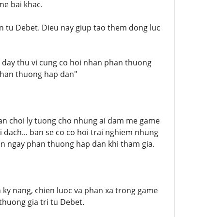
me bai khac.
n tu Debet. Dieu nay giup tao them dong luc
i day thu vi cung co hoi nhan phan thuong
phan thuong hap dan"
 san choi ly tuong cho nhung ai dam me game
i dach... ban se co co hoi trai nghiem nhung
nhan ngay phan thuong hap dan khi tham gia.
 ky nang, chien luoc va phan xa trong game
huong gia tri tu Debet.