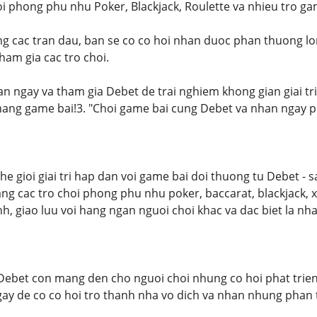
oi phong phu nhu Poker, Blackjack, Roulette va nhieu tro ga
ng cac tran dau, ban se co co hoi nhan duoc phan thuong lo
ham gia cac tro choi.
an ngay va tham gia Debet de trai nghiem khong gian giai tr
thang game bai!3. "Choi game bai cung Debet va nhan ngay 
he gioi giai tri hap dan voi game bai doi thuong tu Debet -
ang cac tro choi phong phu nhu poker, baccarat, blackjack, x
inh, giao luu voi hang ngan nguoi choi khac va dac biet la 
 Debet con mang den cho nguoi choi nhung co hoi phat trien
gay de co co hoi tro thanh nha vo dich va nhan nhung phan t