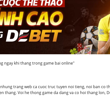
g ngay khi thang trong game bai online"
nhung trang web ca cuoc truc tuyen noi tieng, noi ban co th
en thang. Voi he thong game da dang va co hoi thang lon, D