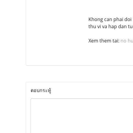
Khong can phai doi 
thu vi va hap dan t
Xem them tai:
no hu
ตอบกระทู้