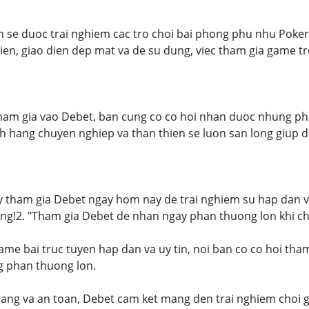
 se duoc trai nghiem cac tro choi bai phong phu nhu Poker, 
tien, giao dien dep mat va de su dung, viec tham gia game tr
tham gia vao Debet, ban cung co co hoi nhan duoc nhung ph
h hang chuyen nghiep va than thien se luon san long giup d
 tham gia Debet ngay hom nay de trai nghiem su hap dan va 
ng!2. "Tham gia Debet de nhan ngay phan thuong lon khi c
ame bai truc tuyen hap dan va uy tin, noi ban co co hoi tham
 phan thuong lon.
ang va an toan, Debet cam ket mang den trai nghiem choi g