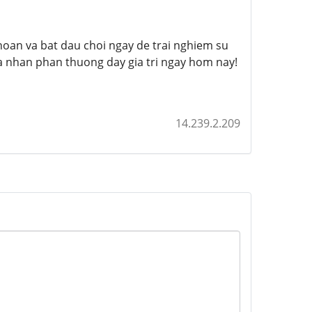
khoan va bat dau choi ngay de trai nghiem su
va nhan phan thuong day gia tri ngay hom nay!
14.239.2.209