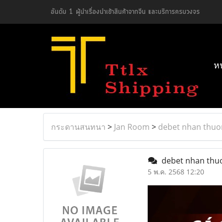
อันดับ 1 ผู้นำเรื่องนำเข้าสินค้าจากจีน และบริการครบวงจร
ห
กระดานสนทนา
>
Jan Room
>
debet nhan thuon
debet nhan thuo
5 พ.ค. 2568 12:20