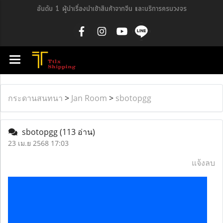
อันดับ 1 ผู้นำเรื่องนำเข้าสินค้าจากจีน และบริการครบวงจร
กระดานสนทนา
>
Jan Room
>
sbotopgg
sbotopgg
(113 อ่าน)
23 เม.ย 2568 17:03
แจ้งลบ