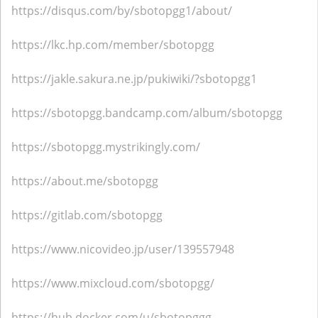
https://disqus.com/by/sbotopgg1/about/
https://lkc.hp.com/member/sbotopgg
https://jakle.sakura.ne.jp/pukiwiki/?sbotopgg1
https://sbotopgg.bandcamp.com/album/sbotopgg
https://sbotopgg.mystrikingly.com/
https://about.me/sbotopgg
https://gitlab.com/sbotopgg
https://www.nicovideo.jp/user/139557948
https://www.mixcloud.com/sbotopgg/
https://hub.docker.com/u/sbotopggg