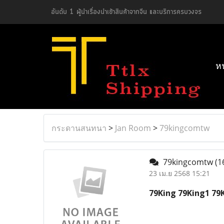
อันดับ 1 ผู้นำเรื่องนำเข้าสินค้าจากจีน และบริการครบวงจร
ห
กระดานสนทนา
>
Jan Room
>
79kingcomtw
79kingcomtw
(1
23 เม.ย 2568 15:21
79King 79King1 79