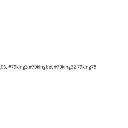
g06, #79king3 #79kingbet #79king32 79king78