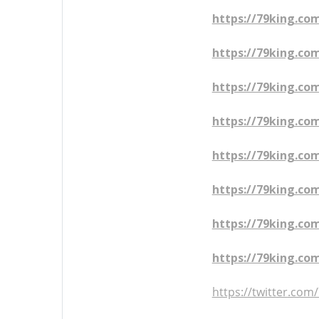
https://79king.co
https://79king.co
https://79king.co
https://79king.co
https://79king.co
https://79king.co
https://79king.co
https://79king.co
https://
twitt
er
.com