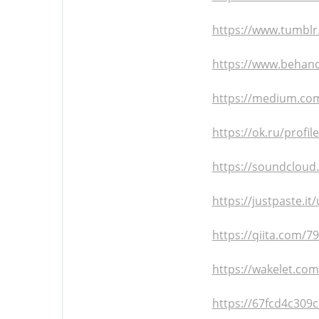
https://www.tumbl
https://www.behan
https://medium.co
https://ok.ru/prof
https://soundclou
https://justpaste.i
https://qiita.com/
https://wakelet.c
https://67fcd4c309c