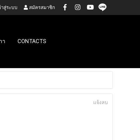
้าสู่ระบบ
สมัครสมาชิก
กา
CONTACTS
แจ้งลบ