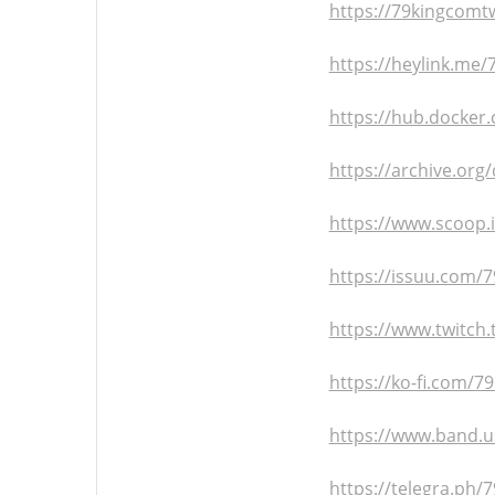
https://79kingcomt
https://heylink.me
https://hub.docke
https://archive.org/
https://www.scoop.
https://issuu.com/
https://www.twitch
https://ko-fi.com/
https://www.band.u
https://telegra.ph