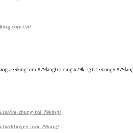
9king.com.tw/
king #79kingcom #79kingtraining #79king1 #79king6 #79kin
m.tw/ve-chung-toi-79king/
m.tw/khuyen-mai-79king/