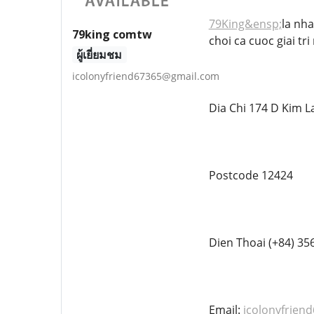
79King&ensp;
la nh
79king comtw
choi ca cuoc giai t
ผู้เยี่ยมชม
icolonyfriend67365@gmail.com
Dia Chi 174 D Kim 
Postcode 12424
Dien Thoai (+84) 3
Email:
icolonyfrien