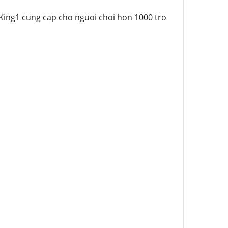
9King1 cung cap cho nguoi choi hon 1000 tro