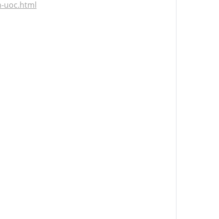
m-uoc.html