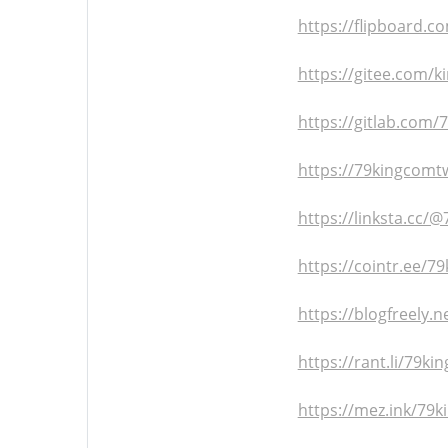
https://flipboard.
https://gitee.com/
https://gitlab.com
https://79kingcomtw
https://linksta.cc/
https://cointr.ee/7
https://blogfreely.
https://rant.li/79k
https://mez.ink/79