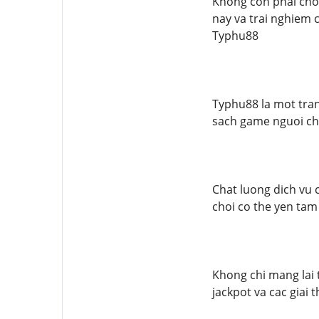
Khong con phai cho 
nay va trai nghiem c
Typhu88
Typhu88 la mot tran
sach game nguoi cho
Chat luong dich vu 
choi co the yen tam
Khong chi mang lai t
jackpot va cac giai 