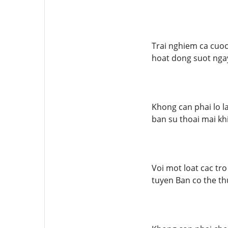
Trai nghiem ca cuoc
hoat dong suot ngay
Khong can phai lo l
ban su thoai mai khi
Voi mot loat cac tr
tuyen Ban co the th