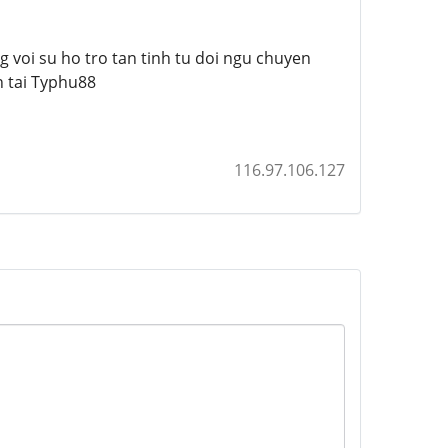
voi su ho tro tan tinh tu doi ngu chuyen
n tai Typhu88
116.97.106.127