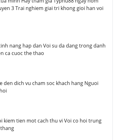
ch cua minh Hay tham gia Typhu88 ngay hom
uyen 3 Trai nghiem giai tri khong gioi han voi
 tinh nang hap dan Voi su da dang trong danh
en ca cuoc the thao
te den dich vu cham soc khach hang Nguoi
hoi
i kiem tien mot cach thu vi Voi co hoi trung
n thang