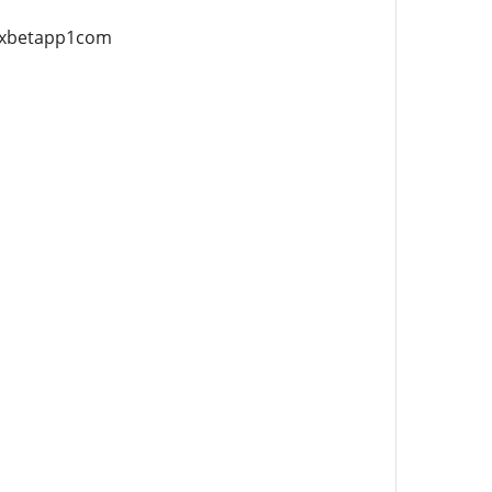
8xbetapp1com