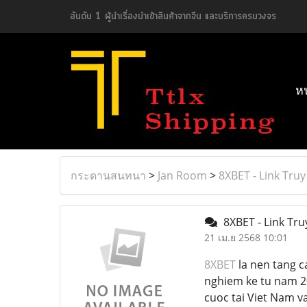
อันดับ 1 ผู้นำเรื่องนำเข้าสินค้าจากจีน และบริการครบวงจร
ห
กระดานสนทนา
>
Jan Room
>
8XBET - Link Tru
8XBET - Link Tr
21 เม.ย 2568 10:01
8XBET
la nen tang c
nghiem ke tu nam 2
cuoc tai Viet Nam v