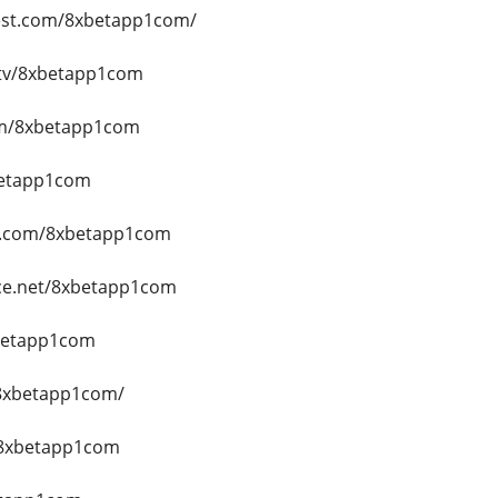
rest.com/8xbetapp1com/
.tv/8xbetapp1com
com/8xbetapp1com
xbetapp1com
r.com/8xbetapp1com
ce.net/8xbetapp1com
xbetapp1com
/8xbetapp1com/
/@8xbetapp1com