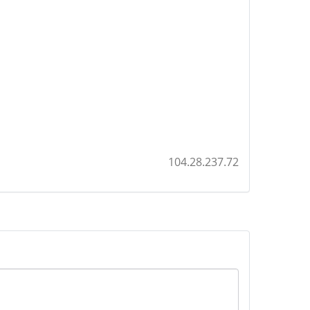
104.28.237.72