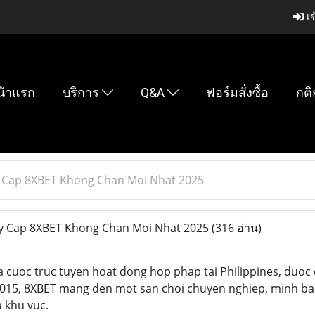
เข
น้าแรก
บริการ
Q&A
ฟอร์มสั่งซื้อ
กติ
y Cap 8XBET Khong Chan Moi Nhat 2025
uy Cap 8XBET Khong Chan Moi Nhat 2025
(316 อ่าน)
a cuoc truc tuyen hoat dong hop phap tai Philippines, duo
015, 8XBET mang den mot san choi chuyen nghiep, minh bac
a khu vuc.