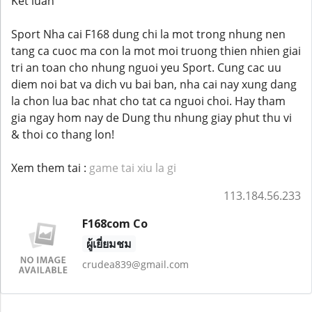
Ket luan
Sport Nha cai F168 dung chi la mot trong nhung nen
tang ca cuoc ma con la mot moi truong thien nhien giai
tri an toan cho nhung nguoi yeu Sport. Cung cac uu
diem noi bat va dich vu bai ban, nha cai nay xung dang
la chon lua bac nhat cho tat ca nguoi choi. Hay tham
gia ngay hom nay de Dung thu nhung giay phut thu vi
& thoi co thang lon!
Xem them tai :
game tai xiu la gi
113.184.56.233
F168com Co
ผู้เยี่ยมชม
crudea839@gmail.com