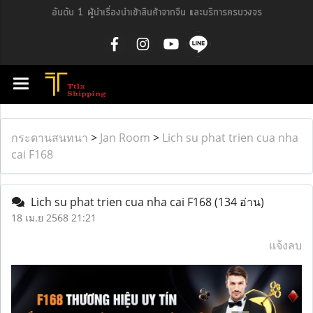
อันดับ 1 ผู้นำเรื่องนำเข้าสินค้าจากจีน และบริการครบวงจร
กระดานสนทนา
>
Jan Room
>
Lich su phat trien cua nha
cai F168
Lich su phat trien cua nha cai F168
(134 อ่าน)
18 เม.ย 2568 21:21
แจ้งลบ