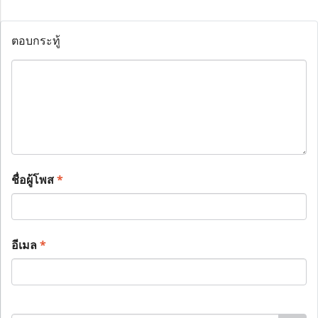
ตอบกระทู้
ชื่อผู้โพส
*
อีเมล
*