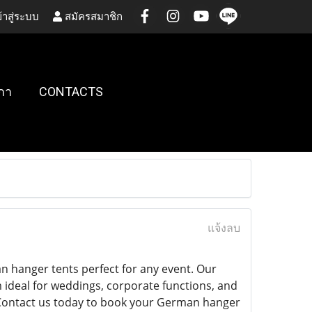
้าสู่ระบบ
สมัครสมาชิก
กา
CONTACTS
แจ้งลบ
n hanger tents perfect for any event. Our
m ideal for weddings, corporate functions, and
. Contact us today to book your German hanger