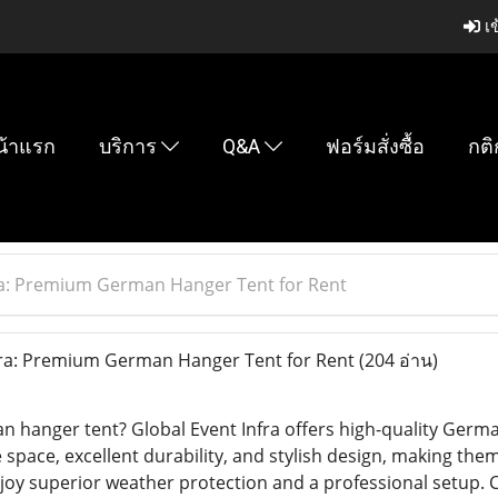
เข
น้าแรก
บริการ
Q&A
ฟอร์มสั่งซื้อ
กติ
ra: Premium German Hanger Tent for Rent
fra: Premium German Hanger Tent for Rent
(204 อ่าน)
n hanger tent? Global Event Infra offers high-quality Germa
space, excellent durability, and stylish design, making the
njoy superior weather protection and a professional setup