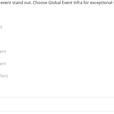
event stand out. Choose Global Event Infra for exceptional s
nt
ent
Rent
 Rent