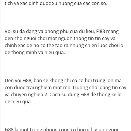
tich va xac dinh duoc xu huong cua cac con so.
Voi su da dang va phong phu cua du lieu, Fi88 mang
den cho nguoi choi mot nguon thong tin tin cay va
chinh xac de ho co the tao ra nhung chien luoc choi lo
de thong minh va hieu qua.
Den voi Fi88, ban se khong chi co co hoi trung lon ma
con duoc trai nghiem mot moi truong choi dang tin cay
va chuyen nghiep.2. Cach su dung Fi88 de thong ke lo
de hieu qua
Fi88 la mot trong nhung cong cu huu ich giup nguoi