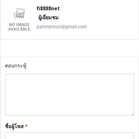
fi8888net
ผู้เยี่ยมชม
pallmerhuri@gmail.com
ตอบกระทู้
ชื่อผู้โพส
*