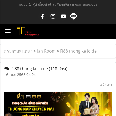
อันดับ 1 ผู้นำเรื่องนำเข้าสินค้าจากจีน และบริการครบวงจร
กระดานสนทนา
>
Jan Room
>
Fi88 thong ke lo de
Fi88 thong ke lo de
(118 อ่าน)
16 เม.ย 2568 04:04
แจ้งลบ