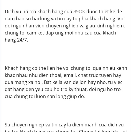
Dich vu ho tro khach hang cua
99OK
duoc thiet ke de
dam bao su hai long va tin cay tu phia khach hang. Voi
doi ngu nhan vien chuyen nghiep va giau kinh nghiem,
chung toi cam ket dap ung moi nhu cau cua khach
hang 24/7.
Khach hang co the lien he voi chung toi qua nhieu kenh
khac nhau nhu dien thoai, email, chat truc tuyen hay
qua mang xa hoi. Bat ke la van de lon hay nho, tu viec
dat hang den yeu cau ho tro ky thuat, doi ngu ho tro
cua chung toi luon san long giup do.
Su chuyen nghiep va tin cay la diem manh cua dich vu
ho tro khach hang cua chung toi. Chung toi luon dat loi