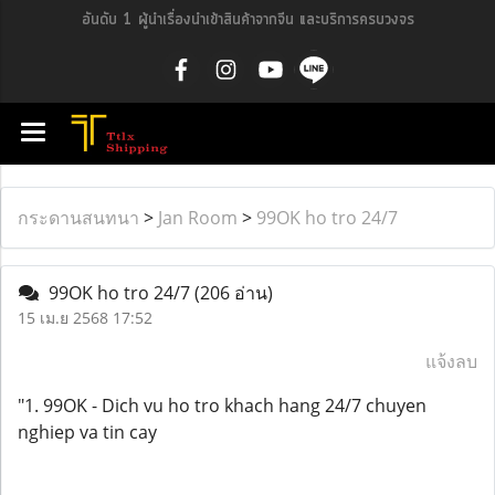
อันดับ 1 ผู้นำเรื่องนำเข้าสินค้าจากจีน และบริการครบวงจร
กระดานสนทนา
>
Jan Room
>
99OK ho tro 24/7
99OK ho tro 24/7
(206 อ่าน)
15 เม.ย 2568 17:52
แจ้งลบ
"1. 99OK - Dich vu ho tro khach hang 24/7 chuyen
nghiep va tin cay