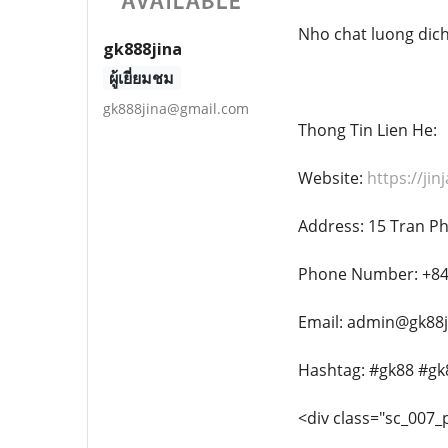
Nho chat luong dich
gk888jina
ผู้เยี่ยมชม
gk888jina@gmail.com
Thong Tin Lien He:
Website:
https://ji
Address: 15 Tran Ph
Phone Number: +8
Email: admin@gk88
Hashtag: #gk88 #gk
<div class="sc_007