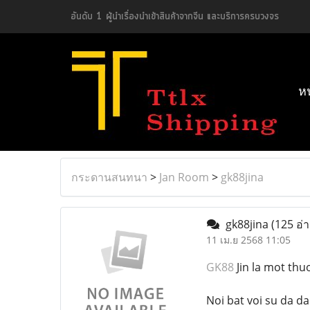
อันดับ 1 ผู้นำเรื่องนำเข้าสินค้าจากจีน และบริการครบวงจร
ห
กระดานสนทนา
>
Jan Room
>
gk88jina
gk88jina
(125 อ่
11 เม.ย 2568 11:05
GK88
Jin la mot thuo
Noi bat voi su da d