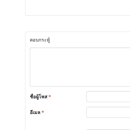
ตอบกระทู้
ชื่อผู้โพส
*
อีเมล
*