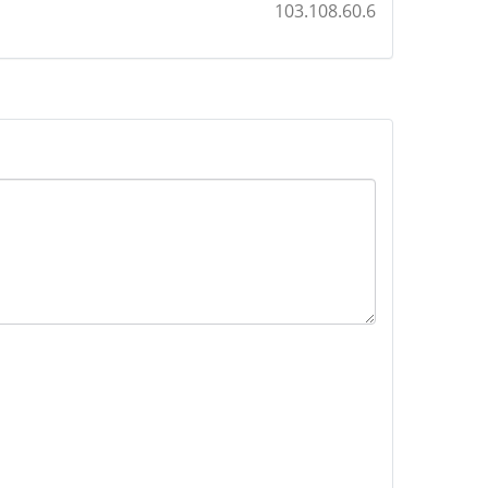
103.108.60.6