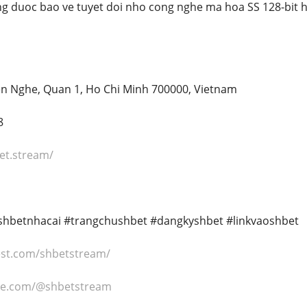
g duoc bao ve tuyet doi nho cong nghe ma hoa SS 128-bit hi
 Ben Nghe, Quan 1, Ho Chi Minh 700000, Vietnam
8
bet.stream/
shbetnhacai #trangchushbet #dangkyshbet #linkvaoshbet
est.com/shbetstream/
be.com/@shbetstream