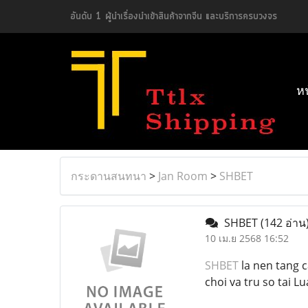
อันดับ 1 ผู้นำเรื่องนำเข้าสินค้าจากจีน และบริการครบวงจร
ห
กระดานสนทนา
>
Jan Room
>
SHBET
SHBET
(142 อ่าน
10 เม.ย 2568 16:52
SHBET
la nen tang c
choi va tru so tai 