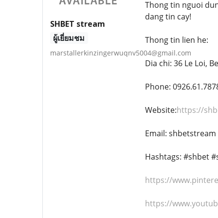
Thong tin nguoi dun
dang tin cay!
SHBET stream
ผู้เยี่ยมชม
Thong tin lien he:
marstallerkinzingerwuqnv5004@gmail.com
Dia chi: 36 Le Loi,
Phone: 0926.61.787
Website:
https://sh
Email: shbetstream
Hashtags: #shbet #
https://www.pinter
https://www.youtu