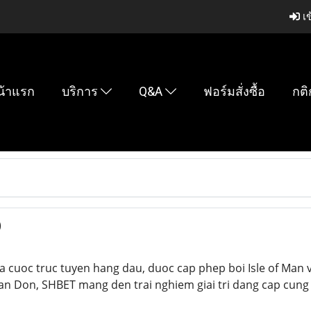
เข
น้าแรก
บริการ
Q&A
ฟอร์มสั่งซื้อ
กติ
)
a cuoc truc tuyen hang dau, duoc cap phep boi Isle of Man 
Luan Don, SHBET mang den trai nghiem giai tri dang cap cung