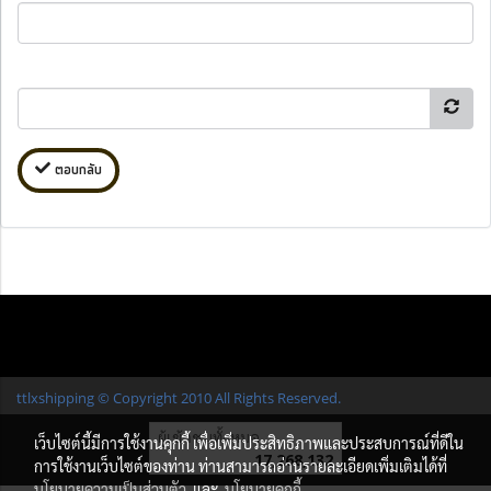
ตอบกลับ
ttlxshipping © Copyright 2010 All Rights Reserved.
ผู้เข้าชมทั้งหมด
เว็บไซต์นี้มีการใช้งานคุกกี้ เพื่อเพิ่มประสิทธิภาพและประสบการณ์ที่ดีใน
17,268,132
การใช้งานเว็บไซต์ของท่าน ท่านสามารถอ่านรายละเอียดเพิ่มเติมได้ที่
นโยบายความเป็นส่วนตัว
และ
นโยบายคุกกี้