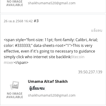
shaikhumama520@gmail.com
#3
26 เม.ย 2568 16:42
แจ้งลบ
<span style="font-size: 11pt; font-family: Calibri, Arial;
color: #333333;" data-sheets-root="1">This is very
effective, even if it's going to necessary to guidance
simply click who internet site backlink:
litecoin
mixer
</span>
39.50.237.139
Umama Altaf Shaikh
ผู้เยี่ยมชม
shaikhumama520@gmail.com