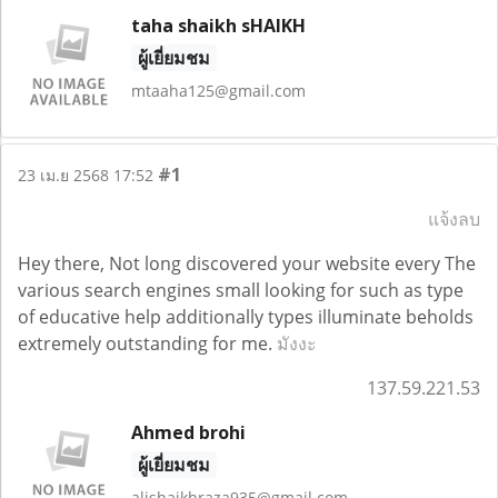
taha shaikh sHAIKH
ผู้เยี่ยมชม
mtaaha125@gmail.com
#1
23 เม.ย 2568 17:52
แจ้งลบ
Hey there, Not long discovered your website every The
various search engines small looking for such as type
of educative help additionally types illuminate beholds
extremely outstanding for me.
มังงะ
137.59.221.53
Ahmed brohi
ผู้เยี่ยมชม
alishaikhraza935@gmail.com