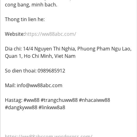
cong bang, minh bach.
Thong tin lien he:
Website:
https://ww88abc.com/
Dia chi: 14/4 Nguyen Thi Nghia, Phuong Pham Ngu Lao,
Quan 1, Ho Chi Minh, Viet Nam
So dien thoai: 0989685912
Mail: info@ww88abc.com
Hastag: #ww88 #trangchuww88 #nhacaiww88
#dangkyww88 #linkww8a8
https://ww88abccom.wordpress.com/