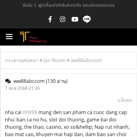
อันดับ 1 ผู้นำเรื่องนำเข้าสินค้าจากจีน และบริการครบวงจร
กระดานสนทนา
>
Jan Room
>
ww88abccom
ww88abccom
(130 อ่าน)
7 เม.ย 2568 21:26
แจ้งลบ
nha cai
WW88
mang den san pham ca cuoc dang cap
nhu: ban ca no hu, slot doi thuong, game bai doi
thuong, the thao, casino, xo so&hellip; Nap rut nhanh,
bao mat cao, khuyen mai hap dan, dam bao san choi