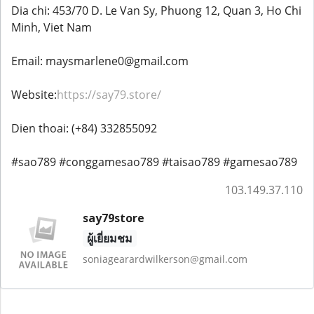
Dia chi: 453/70 D. Le Van Sy, Phuong 12, Quan 3, Ho Chi
Minh, Viet Nam
Email: maysmarlene0@gmail.com
Website:
https://say79.store/
Dien thoai: (+84) 332855092
#sao789 #conggamesao789 #taisao789 #gamesao789
103.149.37.110
say79store
ผู้เยี่ยมชม
soniagearardwilkerson@gmail.com