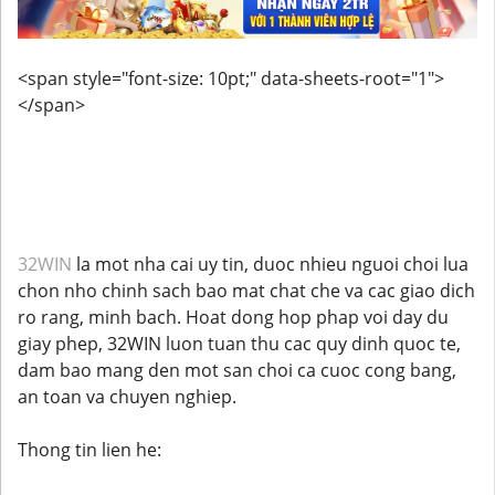
<span style="font-size: 10pt;" data-sheets-root="1">​
</span>
32WIN
la mot nha cai uy tin, duoc nhieu nguoi choi lua
chon nho chinh sach bao mat chat che va cac giao dich
ro rang, minh bach. Hoat dong hop phap voi day du
giay phep, 32WIN luon tuan thu cac quy dinh quoc te,
dam bao mang den mot san choi ca cuoc cong bang,
an toan va chuyen nghiep.
Thong tin lien he: