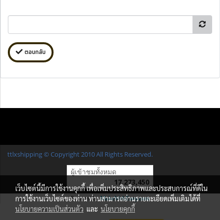
ตอบกลับ
ttlxshipping © Copyright 2010 All Rights Reserved.
ผู้เข้าชมทั้งหมด
17,273,450
เว็บไซต์นี้มีการใช้งานคุกกี้ เพื่อเพิ่มประสิทธิภาพและประสบการณ์ที่ดีใน
การใช้งานเว็บไซต์ของท่าน ท่านสามารถอ่านรายละเอียดเพิ่มเติมได้ที่
Powered by
MakeWebEasy.com
นโยบายความเป็นส่วนตัว
และ
นโยบายคุกกี้