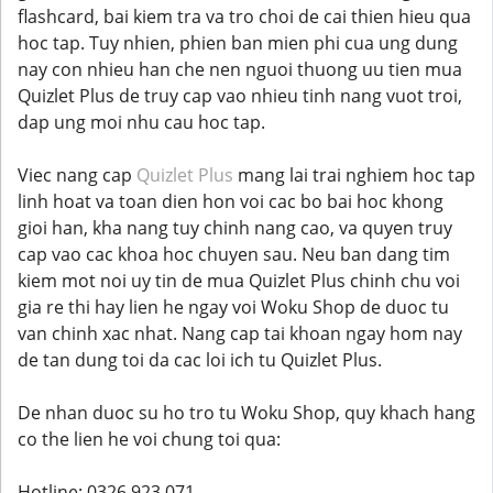
flashcard, bai kiem tra va tro choi de cai thien hieu qua
hoc tap. Tuy nhien, phien ban mien phi cua ung dung
nay con nhieu han che nen nguoi thuong uu tien mua
Quizlet Plus de truy cap vao nhieu tinh nang vuot troi,
dap ung moi nhu cau hoc tap.
Viec nang cap
Quizlet Plus
mang lai trai nghiem hoc tap
linh hoat va toan dien hon voi cac bo bai hoc khong
gioi han, kha nang tuy chinh nang cao, va quyen truy
cap vao cac khoa hoc chuyen sau. Neu ban dang tim
kiem mot noi uy tin de mua Quizlet Plus chinh chu voi
gia re thi hay lien he ngay voi Woku Shop de duoc tu
van chinh xac nhat. Nang cap tai khoan ngay hom nay
de tan dung toi da cac loi ich tu Quizlet Plus.
De nhan duoc su ho tro tu Woku Shop, quy khach hang
co the lien he voi chung toi qua:
Hotline: 0326 923 071