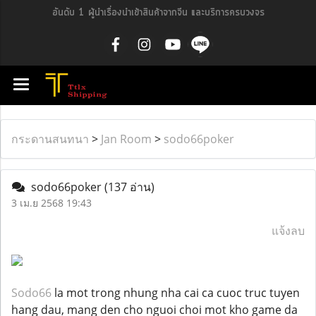
อันดับ 1 ผู้นำเรื่องนำเข้าสินค้าจากจีน และบริการครบวงจร
กระดานสนทนา
>
Jan Room
>
sodo66poker
sodo66poker
(137 อ่าน)
3 เม.ย 2568 19:43
แจ้งลบ
Sodo66
la mot trong nhung nha cai ca cuoc truc tuyen
hang dau, mang den cho nguoi choi mot kho game da