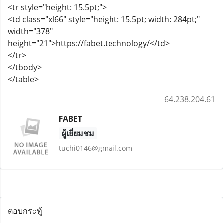
<tr style="height: 15.5pt;">
<td class="xl66" style="height: 15.5pt; width: 284pt;"
width="378"
height="21">https://fabet.technology/</td>
</tr>
</tbody>
</table>
64.238.204.61
FABET
ผู้เยี่ยมชม
tuchi0146@gmail.com
ตอบกระทู้