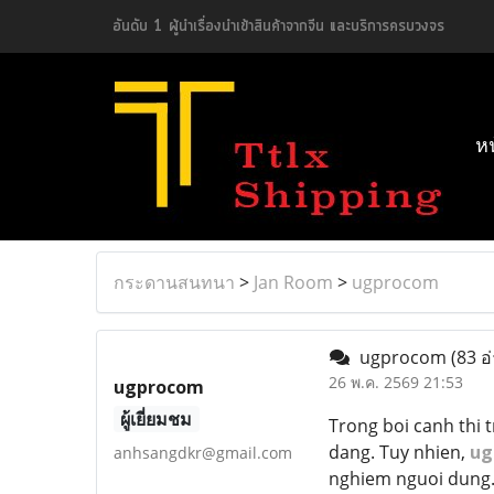
อันดับ 1 ผู้นำเรื่องนำเข้าสินค้าจากจีน และบริการครบวงจร
ห
กระดานสนทนา
>
Jan Room
>
ugprocom
ugprocom
(83 อ
26 พ.ค. 2569 21:53
ugprocom
ผู้เยี่ยมชม
Trong boi canh thi 
dang. Tuy nhien,
ug
anhsangdkr@gmail.com
nghiem nguoi dung. 