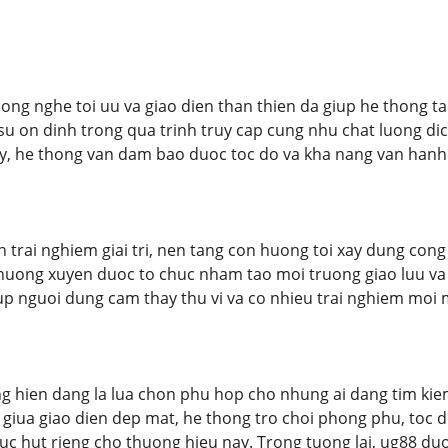
ong nghe toi uu va giao dien than thien da giup he thong t
su on dinh trong qua trinh truy cap cung nhu chat luong dic
y, he thong van dam bao duoc toc do va kha nang van han
 trai nghiem giai tri, nen tang con huong toi xay dung con
thuong xuyen duoc to chuc nham tao moi truong giao luu va 
iup nguoi dung cam thay thu vi va co nhieu trai nghiem moi 
ng hien dang la lua chon phu hop cho nhung ai dang tim kiem 
 giua giao dien dep mat, he thong tro choi phong phu, toc d
uc hut rieng cho thuong hieu nay. Trong tuong lai, ug88 duo