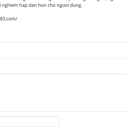
i nghiem hap dan hon cho nguoi dung.
883.com/