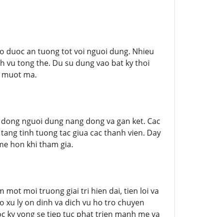
ao duoc an tuong tot voi nguoi dung. Nhieu
h vu tong the. Du su dung vao bat ky thoi
h muot ma.
g dong nguoi dung nang dong va gan ket. Cac
tang tinh tuong tac giua cac thanh vien. Day
me hon khi tham gia.
mot moi truong giai tri hien dai, tien loi va
o xu ly on dinh va dich vu ho tro chuyen
c ky vong se tiep tuc phat trien manh me va