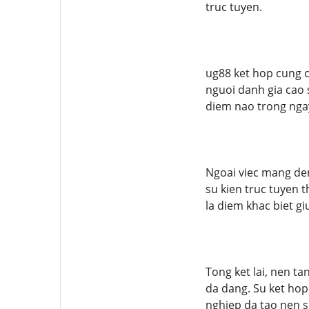
truc tuyen.
ug88 ket hop cung c
nguoi danh gia cao 
diem nao trong nga
Ngoai viec mang den
su kien truc tuyen 
la diem khac biet g
Tong ket lai, nen ta
da dang. Su ket hop
nghiep da tao nen s