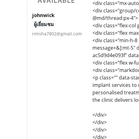
<div class="mx-auto
<div class="group/c
johnwick
@md/thread:px-4">
ผู้เยี่ยมชม
<div class="flex-col
<div class="flex max-
rimsha7802@gmail.com
<div class="min-h-8 
message+&]:mt-5" d
ac5d9d4e093f" data
<div class="flex w-fu
<div class="markdow
<p class="" data-st
implant services to
personalised treatme
the clinic delivers 
</div>
</div>
</div>
</div>