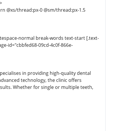
>
-turn @xs/thread:px-0 @sm/thread:px-1.5
itespace-normal break-words text-start [.text-
age-id="cbbfed68-09cd-4c0f-866e-
pecialises in providing high-quality dental
dvanced technology, the clinic offers
ults. Whether for single or multiple teeth,