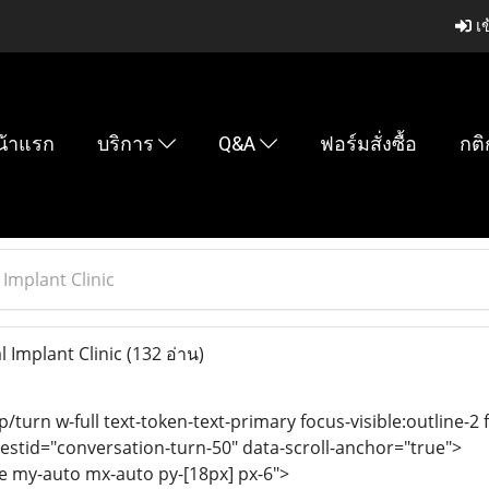
เข
น้าแรก
บริการ
Q&A
ฟอร์มสั่งซื้อ
กติ
Implant Clinic
 Implant Clinic
(132 อ่าน)
p/turn w-full text-token-text-primary focus-visible:outline-2 f
testid="conversation-turn-50" data-scroll-anchor="true">
se my-auto mx-auto py-[18px] px-6">