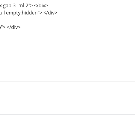
x gap-3 -ml-2"> </div>
full empty:hidden"> </div>
e"> </div>