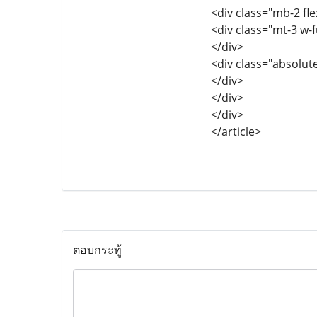
<div class="mb-2 fle
<div class="mt-3 w-
</div>
<div class="absolut
</div>
</div>
</div>
</article>
ตอบกระทู้