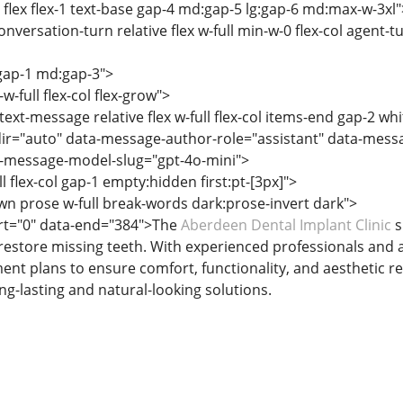
 flex flex-1 text-base gap-4 md:gap-5 lg:gap-6 md:max-w-3xl"
onversation-turn relative flex w-full min-w-0 flex-col agent
 gap-1 md:gap-3">
w-full flex-col flex-grow">
text-message relative flex w-full flex-col items-end gap-2 wh
ir="auto" data-message-author-role="assistant" data-mess
-message-model-slug="gpt-4o-mini">
ll flex-col gap-1 empty:hidden first:pt-[3px]">
n prose w-full break-words dark:prose-invert dark">
art="0" data-end="384">The
Aberdeen Dental Implant Clinic
s
 restore missing teeth. With experienced professionals and a
nt plans to ensure comfort, functionality, and aesthetic res
long-lasting and natural-looking solutions.