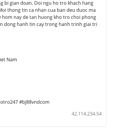
 bi gian doan. Doi ngu ho tro khach hang
 Moi thong tin ca nhan cua ban deu duoc ma
y hom nay de tan huong kho tro choi phong
n dong hanh tin cay trong hanh trinh giai tri
Viet Nam
#hotro247 #bj88vndcom
42.114.234.54