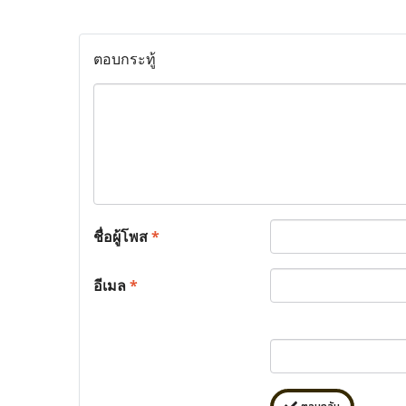
ตอบกระทู้
ชื่อผู้โพส
*
อีเมล
*