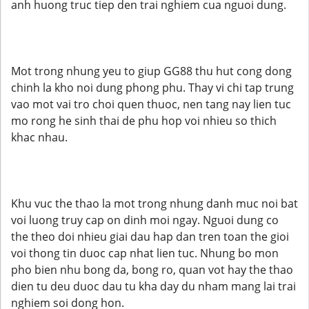
anh huong truc tiep den trai nghiem cua nguoi dung.
Mot trong nhung yeu to giup GG88 thu hut cong dong
chinh la kho noi dung phong phu. Thay vi chi tap trung
vao mot vai tro choi quen thuoc, nen tang nay lien tuc
mo rong he sinh thai de phu hop voi nhieu so thich
khac nhau.
Khu vuc the thao la mot trong nhung danh muc noi bat
voi luong truy cap on dinh moi ngay. Nguoi dung co
the theo doi nhieu giai dau hap dan tren toan the gioi
voi thong tin duoc cap nhat lien tuc. Nhung bo mon
pho bien nhu bong da, bong ro, quan vot hay the thao
dien tu deu duoc dau tu kha day du nham mang lai trai
nghiem soi dong hon.