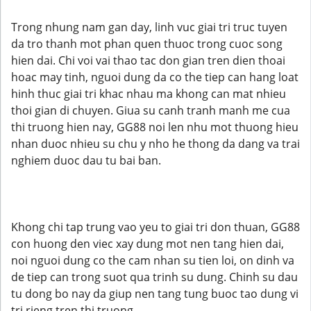
Trong nhung nam gan day, linh vuc giai tri truc tuyen
da tro thanh mot phan quen thuoc trong cuoc song
hien dai. Chi voi vai thao tac don gian tren dien thoai
hoac may tinh, nguoi dung da co the tiep can hang loat
hinh thuc giai tri khac nhau ma khong can mat nhieu
thoi gian di chuyen. Giua su canh tranh manh me cua
thi truong hien nay, GG88 noi len nhu mot thuong hieu
nhan duoc nhieu su chu y nho he thong da dang va trai
nghiem duoc dau tu bai ban.
Khong chi tap trung vao yeu to giai tri don thuan, GG88
con huong den viec xay dung mot nen tang hien dai,
noi nguoi dung co the cam nhan su tien loi, on dinh va
de tiep can trong suot qua trinh su dung. Chinh su dau
tu dong bo nay da giup nen tang tung buoc tao dung vi
tri rieng tren thi truong.