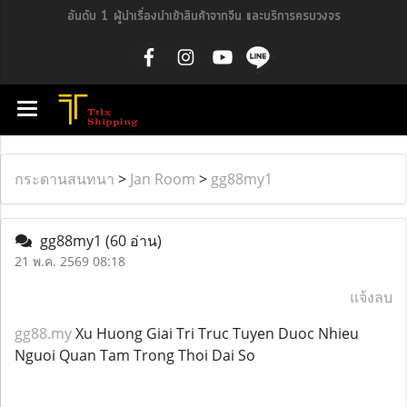
อันดับ 1 ผู้นำเรื่องนำเข้าสินค้าจากจีน และบริการครบวงจร
กระดานสนทนา
>
Jan Room
>
gg88my1
gg88my1
(60 อ่าน)
21 พ.ค. 2569 08:18
แจ้งลบ
gg88.my
Xu Huong Giai Tri Truc Tuyen Duoc Nhieu
Nguoi Quan Tam Trong Thoi Dai So